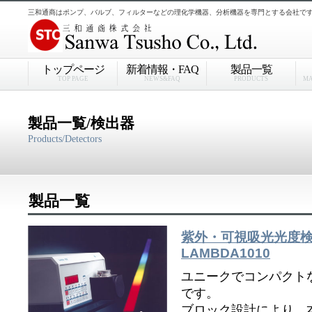
三和通商はポンプ、バルブ、フィルターなどの理化学機器、分析機器を専門とする会社で
トップページ
新着情報・FAQ
製品一覧
TOP PAGE
NEWS&FAQ
PRODUCTS
MA
製品一覧/検出器
Products/Detectors
製品一覧
紫外・可視吸光光度検出器/ 
LAMBDA1010
ユニークでコンパクト
です。
ブロック設計により、