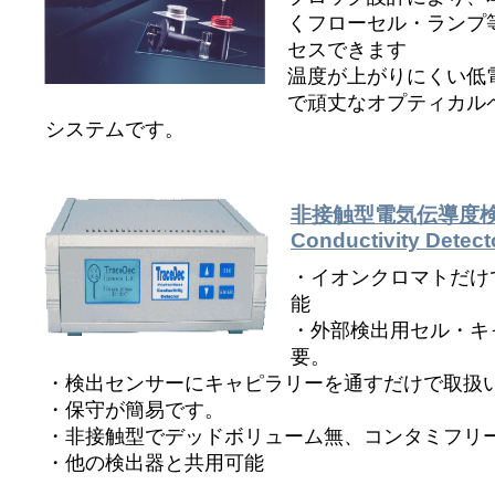
くフローセル・ランプ
セスできます
温度が上がりにくい低
で頑丈なオプティカル
システムです。
非接触型電気伝導度検出器/
Conductivity Detect
・イオンクロマトだけ
能
・外部検出用セル・キ
要。
・検出センサーにキャピラリーを通すだけで取扱
・保守が簡易です。
・非接触型でデッドボリューム無、コンタミフリ
・他の検出器と共用可能