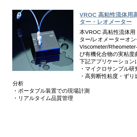
VROC 高粘性流体
ター・レオメーター
本VROC 高粘性流体
ター/レオメーターオンチップ
Viscometer/Rheome
び有機化合物の実粘度
下記アプリケーション
・マイクロサンプル研
・高剪断性粘度・ずり
分析
・ポータブル装置での現場計測
・リアルタイム品質管理